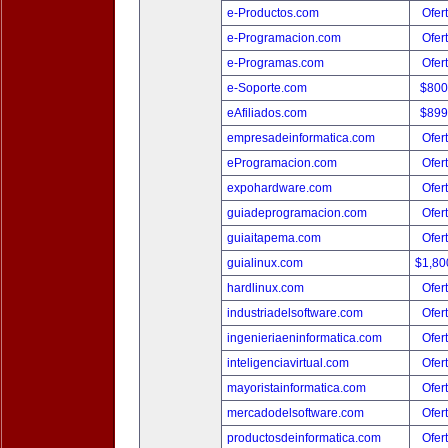
e-Productos.com
Ofer
e-Programacion.com
Ofer
e-Programas.com
Ofer
e-Soporte.com
$800
eAfiliados.com
$899
empresadeinformatica.com
Ofer
eProgramacion.com
Ofer
expohardware.com
Ofer
guiadeprogramacion.com
Ofer
guiaitapema.com
Ofer
guialinux.com
$1,80
hardlinux.com
Ofer
industriadelsoftware.com
Ofer
ingenieriaeninformatica.com
Ofer
inteligenciavirtual.com
Ofer
mayoristainformatica.com
Ofer
mercadodelsoftware.com
Ofer
productosdeinformatica.com
Ofer