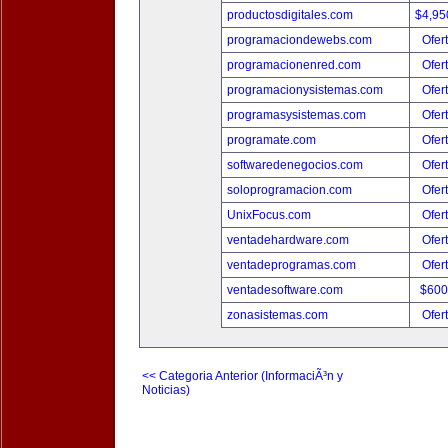
productosdigitales.com
$4,95
programaciondewebs.com
Ofer
programacionenred.com
Ofer
programacionysistemas.com
Ofer
programasysistemas.com
Ofer
programate.com
Ofer
softwaredenegocios.com
Ofer
soloprogramacion.com
Ofer
UnixFocus.com
Ofer
ventadehardware.com
Ofer
ventadeprogramas.com
Ofer
ventadesoftware.com
$600
zonasistemas.com
Ofer
<< Categoria Anterior (InformaciÃ³n y
Noticias)