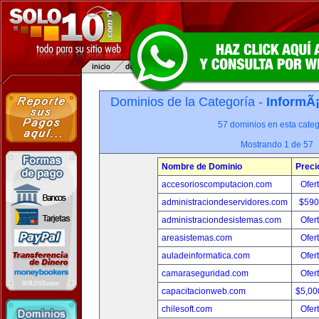
Dominios de la Categoría -
InformÃ¡
57 dominios en esta categ
Mostrando 1 de 57
Nombre de Dominio
Preci
accesorioscomputacion.com
Ofer
administraciondeservidores.com
$590
administraciondesistemas.com
Ofer
areasistemas.com
Ofer
auladeinformatica.com
Ofer
camaraseguridad.com
Ofer
capacitacionweb.com
$5,00
chilesoft.com
Ofer