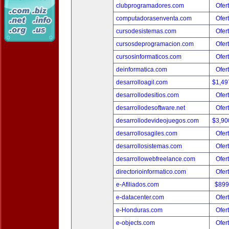
clubprogramadores.com
Ofer
computadorasenventa.com
Ofer
cursodesistemas.com
Ofer
cursosdeprogramacion.com
Ofer
cursosinformaticos.com
Ofer
deinformatica.com
Ofer
desarrolloagil.com
$1,49
desarrollodesitios.com
Ofer
desarrollodesoftware.net
Ofer
desarrollodevideojuegos.com
$3,90
desarrollosagiles.com
Ofer
desarrollosistemas.com
Ofer
desarrollowebfreelance.com
Ofer
directorioinformatico.com
Ofer
e-Afiliados.com
$899
e-datacenter.com
Ofer
e-Honduras.com
Ofer
e-objects.com
Ofer