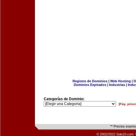
Registro de Dominios
|
Web Hosting
|
D
Dominios Expirados
|
Industrias
|
Indu
Categorías de Dominio:
[Pág. princi
** Precios expre
© 2002/2022 Solo10.com