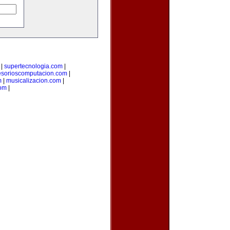
|
supertecnologia.com
|
esorioscomputacion.com
|
m
|
musicalizacion.com
|
com
|