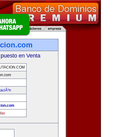
acion.com
 puesto en Venta
UTACION.COM
on.com
taciÃ³n
cion.com
tas