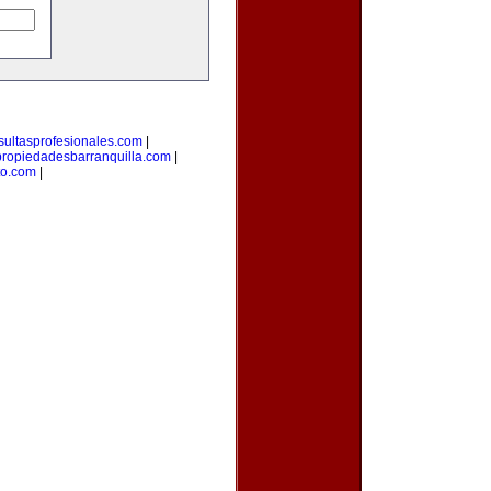
sultasprofesionales.com
|
propiedadesbarranquilla.com
|
to.com
|