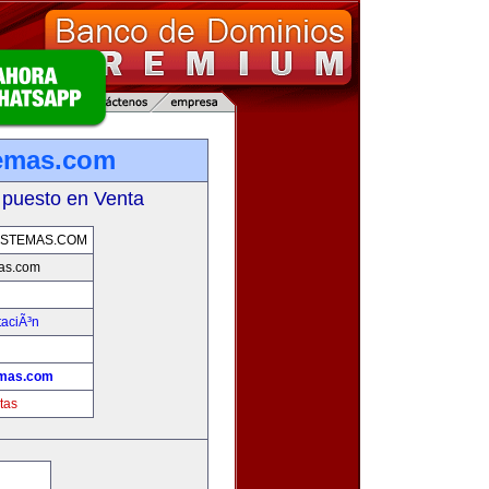
temas.com
 puesto en Venta
ISTEMAS.COM
as.com
taciÃ³n
emas.com
tas