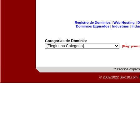
Registro de Dominios
|
Web Hosting
|
D
Dominios Expirados
|
Industrias
|
Indu
Categorías de Dominio:
[Pág. princi
** Precios expre
© 2002/2022 Solo10.com